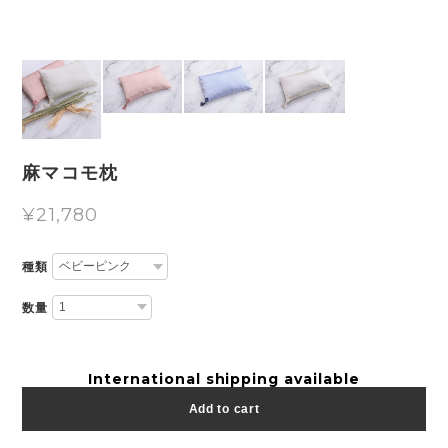
麻マコモ枕
¥21,780
種類
数量
International shipping available
Add to cart