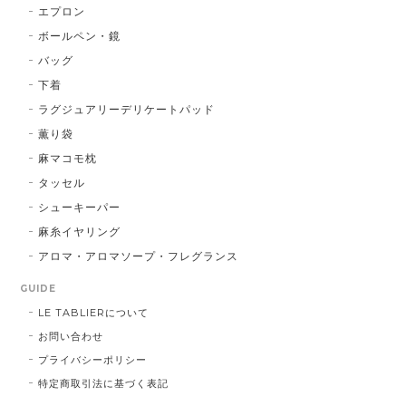
エプロン
ボールペン・鏡
バッグ
下着
ラグジュアリーデリケートパッド
薫り袋
麻マコモ枕
タッセル
シューキーパー
麻糸イヤリング
アロマ・アロマソープ・フレグランス
GUIDE
LE TABLIERについて
お問い合わせ
プライバシーポリシー
特定商取引法に基づく表記