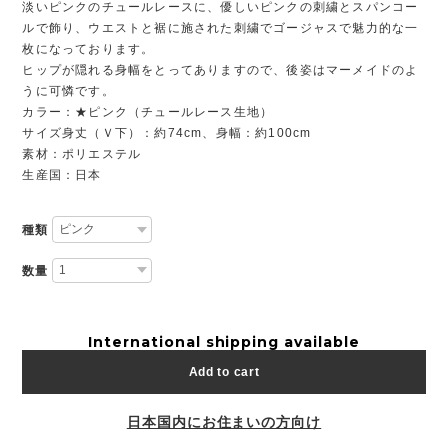
淡いピンクのチュールレースに、優しいピンクの刺繍とスパンコー
ルで飾り、ウエストと裾に施された刺繍でゴージャスで魅力的な一
枚になっております。
ヒップが隠れる身幅をとってありますので、後姿はマーメイドのよ
うに可憐です。
カラー：★ピンク（チュールレース生地）
サイズ身丈（Ｖ下）：約74cm、身幅：約100cm
素材：ポリエステル
生産国：日本
種類
数量
International shipping available
Add to cart
日本国内にお住まいの方向け