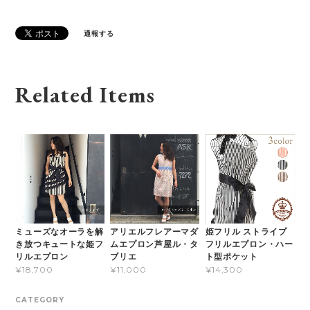
通報する
Related Items
ミューズなオーラを解
アリエルフレアーマダ
姫フリル ストライプ
き放つキュートな姫フ
ムエプロン芦屋ル・タ
フリルエプロン・ハー
リルエプロン
ブリエ
ト型ポケット
¥18,700
¥11,000
¥14,300
CATEGORY