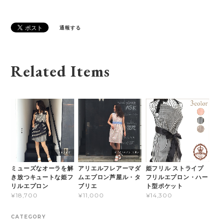
通報する
Related Items
ミューズなオーラを解
アリエルフレアーマダ
姫フリル ストライプ
き放つキュートな姫フ
ムエプロン芦屋ル・タ
フリルエプロン・ハー
リルエプロン
ブリエ
ト型ポケット
¥18,700
¥11,000
¥14,300
CATEGORY