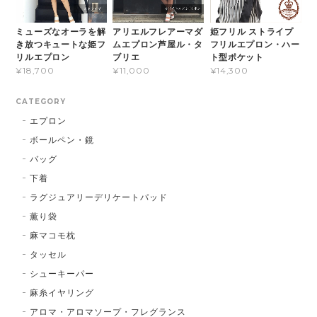
ミューズなオーラを解
アリエルフレアーマダ
姫フリル ストライプ
き放つキュートな姫フ
ムエプロン芦屋ル・タ
フリルエプロン・ハー
リルエプロン
ブリエ
ト型ポケット
¥18,700
¥11,000
¥14,300
CATEGORY
エプロン
ボールペン・鏡
バッグ
下着
ラグジュアリーデリケートパッド
薫り袋
麻マコモ枕
タッセル
シューキーパー
麻糸イヤリング
アロマ・アロマソープ・フレグランス