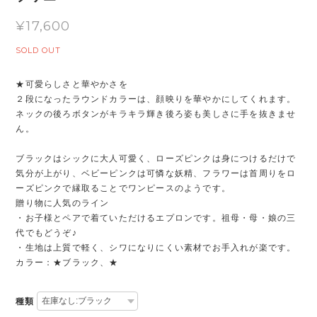
¥17,600
SOLD OUT
★可愛らしさと華やかさを
２段になったラウンドカラーは、顔映りを華やかにしてくれます。
ネックの後ろボタンがキラキラ輝き後ろ姿も美しさに手を抜きませ
ん。
ブラックはシックに大人可愛く、ローズピンクは身につけるだけで
気分が上がり、ベビーピンクは可憐な妖精、フラワーは首周りをロ
ーズピンクで縁取ることでワンピースのようです。
贈り物に人気のライン
・お子様とペアで着ていただけるエプロンです。祖母・母・娘の三
代でもどうぞ♪
・生地は上質で軽く、シワになりにくい素材でお手入れが楽です。
カラー：★ブラック、★
種類