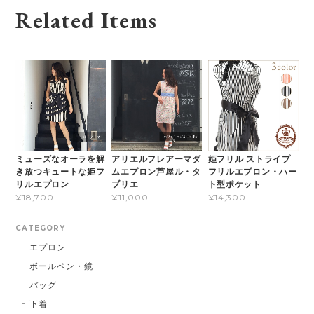
Related Items
ミューズなオーラを解
アリエルフレアーマダ
姫フリル ストライプ
き放つキュートな姫フ
ムエプロン芦屋ル・タ
フリルエプロン・ハー
リルエプロン
ブリエ
ト型ポケット
¥18,700
¥11,000
¥14,300
CATEGORY
エプロン
ボールペン・鏡
バッグ
下着