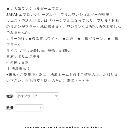
★大人気ワンショルダーエプロン
JAPANエプロンシリーズより、フリルワンショルダーが登場！
ウエストで結ぶリボンはリバーシブルになっており、フリルと同柄
のリボンがブラック地に映えます。ワンランクUPのお洒落を楽しん
でみませんか。
カラー(柄)：★桜吹雪ホワイト、★江戸、★小梅グリーン、★小梅
ブラック
サイズ Ｖ下：約84cm、身幅：約89cm
素材：ポリエステル
生産国：日本
【 洗濯表示 】
●末永くご愛用頂く為に、洗濯ネームを必ずご確認の上、お取り扱
い下さい。※毛羽立ち防止のため、洗濯ネットを
種類
数量