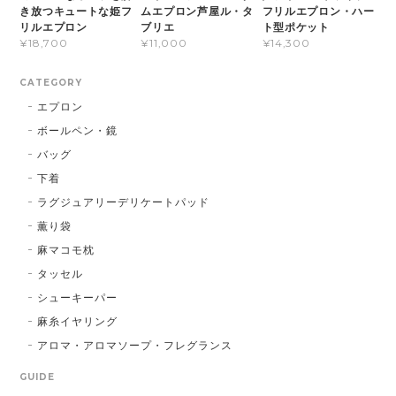
き放つキュートな姫フ
ムエプロン芦屋ル・タ
フリルエプロン・ハー
リルエプロン
ブリエ
ト型ポケット
¥18,700
¥11,000
¥14,300
CATEGORY
エプロン
ボールペン・鏡
バッグ
下着
ラグジュアリーデリケートパッド
薫り袋
麻マコモ枕
タッセル
シューキーパー
麻糸イヤリング
アロマ・アロマソープ・フレグランス
GUIDE